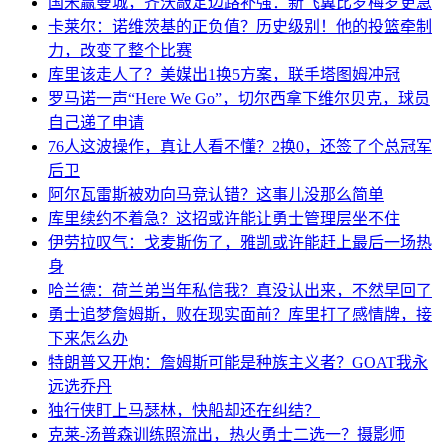
国米赢曼城，齐沃敲定边路补强：新飞翼比罗梅罗更急
卡莱尔：诺维茨基的正负值？历史级别！他的投篮牵制
力，改变了整个比赛
库里该走人了？美媒出1换5方案，联手塔图姆冲冠
罗马诺一声“Here We Go”，切尔西拿下维尔贝克，球员
自己递了申请
76人这波操作，真让人看不懂？2换0，还签了个总冠军
后卫
阿尔瓦雷斯被劝向马竞认错？这事儿没那么简单
库里续约不着急？这招或许能让勇士管理层坐不住
伊劳拉叹气：戈麦斯伤了，雅凯或许能赶上最后一场热
身
哈兰德：荷兰弟当年私信我？真没认出来，不然早回了
勇士追梦詹姆斯，败在现实面前？库里打了感情牌，接
下来怎么办
特朗普又开炮：詹姆斯可能是种族主义者？GOAT我永
远选乔丹
独行侠盯上马瑟林，快船却还在纠结？
克莱-汤普森训练照流出，热火勇士二选一？摄影师