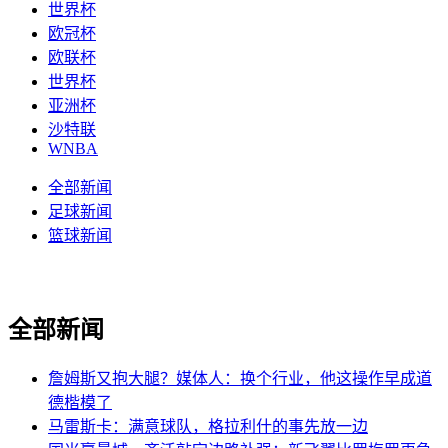
世界杯
欧冠杯
欧联杯
世界杯
亚洲杯
沙特联
WNBA
全部新闻
足球新闻
篮球新闻
全部新闻
詹姆斯又抱大腿？媒体人：换个行业，他这操作早成道
德楷模了
马雷斯卡：满意球队，格拉利什的事先放一边