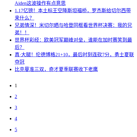
Aiden这波操作有点意思
1.17亿镑！本土标王空降斯坦福桥，罗杰斯给切尔西带
来什么？
兄弟情深！米切尔晒与哈登同框看世界杯决赛：我的兄
弟！！
世界杯彩经：欧美冠军巅峰对垒，谁能在加时赛笑到最
后？
真·大腿！伦德博格21+10，最后时刻连砍7分，勇士夏联
夺冠
比克曼准三双，奇才夏季联赛收下老鹰
1
2
3
4
5